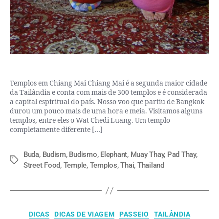
Templos em Chiang Mai Chiang Mai é a segunda maior cidade
da Tailândia e conta com mais de 300 templos e é considerada
a capital espiritual do país. Nosso voo que partiu de Bangkok
durou um pouco mais de uma hora e meia. Visitamos alguns
templos, entre eles o Wat Chedi Luang. Um templo
completamente diferente […]
Buda
,
Budism
,
Budismo
,
Elephant
,
Muay Thay
,
Pad Thay
,
Street Food
,
Temple
,
Templos
,
Thai
,
Thailand
DICAS
DICAS DE VIAGEM
PASSEIO
TAILÂNDIA