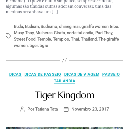
Birmânia). O povo é muito simpático, sempre sorridente,
algumas são tímidas outras adoram conversar, uma das
meninas arranhava um […]
Buda
,
Budism
,
Budismo
,
chiang mai
,
giraffe women tribe
,
Muay Thay
,
Mulheres Girafa
,
norte tailandia
,
Pad Thay
,
Street Food
,
Temple
,
Templos
,
Thai
,
Thailand
,
The giraffe
women
,
tiger
,
tigre
DICAS
DICAS DE PASSEIO
DICAS DE VIAGEM
PASSEIO
TAILÂNDIA
Tiger Kingdom
Por
Tatiana Tata
Novembro 23, 2017