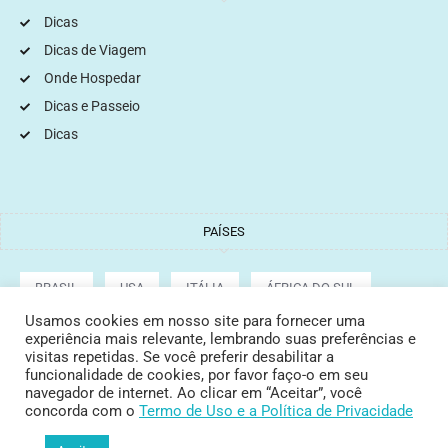
Dicas
Dicas de Viagem
Onde Hospedar
Dicas e Passeio
Dicas
PAÍSES
BRASIL
USA
ITÁLIA
ÁFRICA DO SUL
Usamos cookies em nosso site para fornecer uma
experiência mais relevante, lembrando suas preferências e
ARGENTINA
GRÉCIA
CROÁCIA
TURQUIA
visitas repetidas. Se você preferir desabilitar a
funcionalidade de cookies, por favor faço-o em seu
navegador de internet. Ao clicar em “Aceitar”, você
concorda com o
Termo de Uso
e a Política de Privacidade
Copyright © 2022 Tata Cepeda