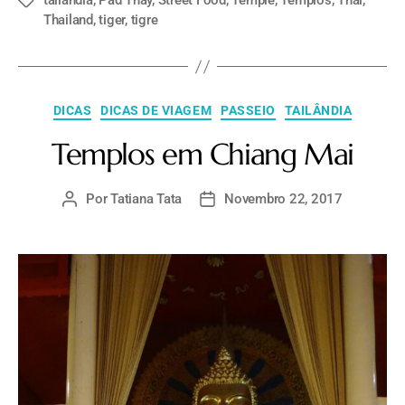
tailandia
,
Pad Thay
,
Street Food
,
Temple
,
Templos
,
Thai
,
Thailand
,
tiger
,
tigre
DICAS
DICAS DE VIAGEM
PASSEIO
TAILÂNDIA
Templos em Chiang Mai
Por
Tatiana Tata
Novembro 22, 2017