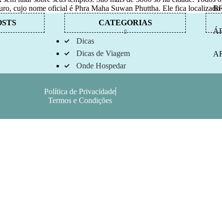
ro, cujo nome oficial é Phra Maha Suwan Phuttha. Ele fica localizado
B
OSTS
CATEGORIAS
Á
Dicas
Dicas de Viagem
A
Onde Hospedar
C
Dicas e Passeio
Dicas
Política de Privacidade
s bodegas
Termos e Condições