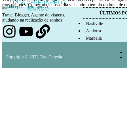
TATA CEPEDA PELO
seus pagodes. Começamos nosso dia visitando o templo do buda de ou
MUNDO
ÚLTIMOS P
Travel Blogger, Agente de viagens,
Buda
,
Budist
,
Monk
,
Palace
,
Temple
,
Thai
,
Thailand
ajudando na realização de sonhos
Nashville
Andorra
Marbella
Trancoso
Ronda e Setenil de La
Copyright © 2022 Tata Cepeda