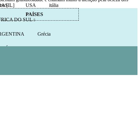
 no […]
RASIL
USA
itália
PAÍSES
FRICA DO SUL
RGENTINA
Grécia
ROÁCIA
TURQUIA