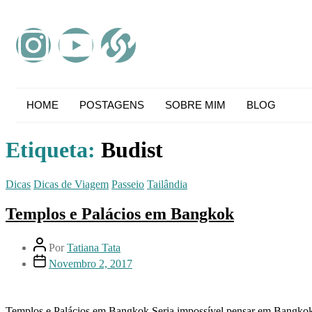
HOME
POSTAGENS
SOBRE MIM
BLOG
Etiqueta:
Budist
Dicas
Dicas de Viagem
Passeio
Tailândia
Templos e Palácios em Bangkok
Por
Tatiana Tata
Novembro 2, 2017
Templos e Palácios em Bangkok Seria impossível pensar em Bangkok s