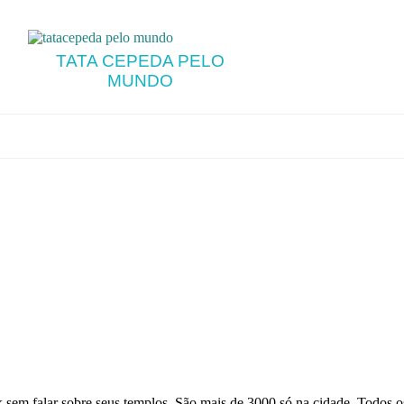
TATA CEPEDA PELO
MUNDO
em falar sobre seus templos. São mais de 3000 só na cidade. Todos o