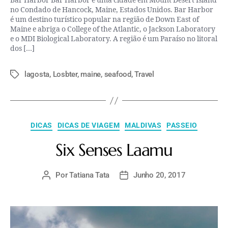
Bar Harbor Bar Harbor é uma cidade em Mount Desert Island
no Condado de Hancock, Maine, Estados Unidos. Bar Harbor
é um destino turístico popular na região de Down East of
Maine e abriga o College of the Atlantic, o Jackson Laboratory
e o MDI Biological Laboratory. A região é um Paraíso no litoral
dos […]
lagosta
,
Losbter
,
maine
,
seafood
,
Travel
DICAS
DICAS DE VIAGEM
MALDIVAS
PASSEIO
Six Senses Laamu
Por
Tatiana Tata
Junho 20, 2017