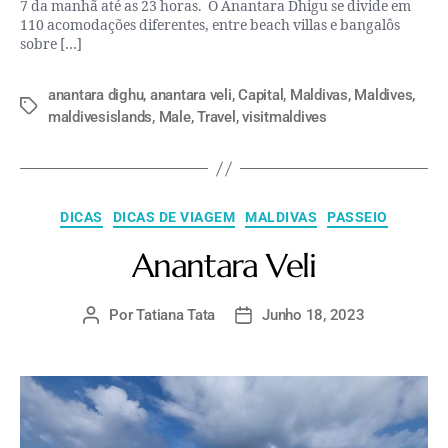
7 da manhã até as 23 horas. O Anantara Dhigu se divide em
110 acomodações diferentes, entre beach villas e bangalôs
sobre […]
anantara dighu
,
anantara veli
,
Capital
,
Maldivas
,
Maldives
,
maldivesislands
,
Male
,
Travel
,
visitmaldives
DICAS
DICAS DE VIAGEM
MALDIVAS
PASSEIO
Anantara Veli
Por
Tatiana Tata
Junho 18, 2023