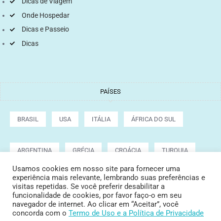
Dicas de Viagem
Onde Hospedar
Dicas e Passeio
Dicas
PAÍSES
BRASIL
USA
ITÁLIA
ÁFRICA DO SUL
ARGENTINA
GRÉCIA
CROÁCIA
TURQUIA
Usamos cookies em nosso site para fornecer uma
experiência mais relevante, lembrando suas preferências e
visitas repetidas. Se você preferir desabilitar a
Copyright © 2022 Tata Cepeda
funcionalidade de cookies, por favor faço-o em seu
navegador de internet. Ao clicar em “Aceitar”, você
concorda com o
Termo de Uso
e a Política de Privacidade
POLÍTICA DE PRIVACIDADE