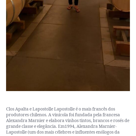
Clos Apalta e Lapostolle Lapostolle é o mais francês dos
produtores chilenos. A vinícola foi fundada pela francesa
Alexandra Marnier e elabora vinhos tintos, brancos e rosés de
grande classe e elegância. Em1994, Alexandra Marnier-
Lapostolle (um dos mais célebres e influentes enólogos da