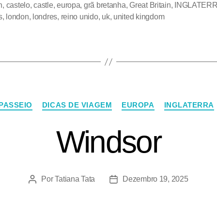
h
,
castelo
,
castle
,
europa
,
grã bretanha
,
Great Britain
,
INGLATER
s
,
london
,
londres
,
reino unido
,
uk
,
united kingdom
 PASSEIO
DICAS DE VIAGEM
EUROPA
INGLATERRA
Windsor
Por
Tatiana Tata
Dezembro 19, 2025