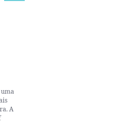
é uma
ais
ra. A
f