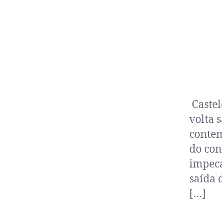
Castel
volta 
contem
do con
impec
saída 
[…]