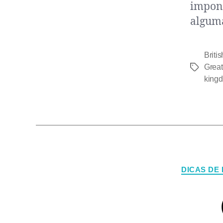
impone
alguma
Britis
Great
king
DICAS DE