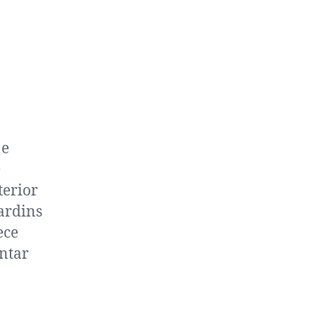
 e
e
terior
ardins
ece
antar