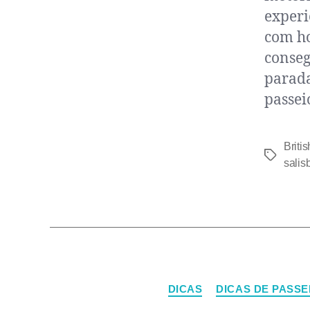
experi
com ho
conseg
parada
passei
Britis
salis
DICAS
DICAS DE PASSE