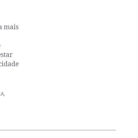
a mais
e
estar
 cidade
RA
,