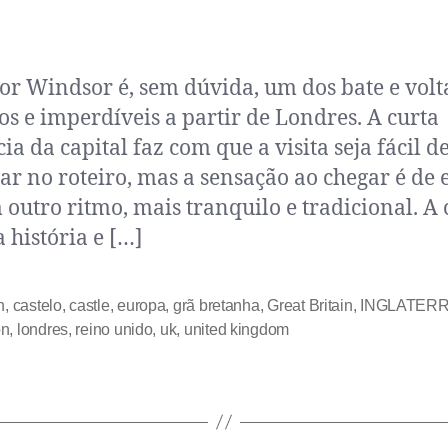
r Windsor é, sem dúvida, um dos bate e volt
cos e imperdíveis a partir de Londres. A curta
ia da capital faz com que a visita seja fácil d
ar no roteiro, mas a sensação ao chegar é de 
outro ritmo, mais tranquilo e tradicional. A
a história e […]
h
,
castelo
,
castle
,
europa
,
grã bretanha
,
Great Britain
,
INGLATER
on
,
londres
,
reino unido
,
uk
,
united kingdom