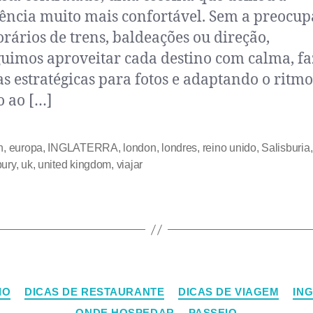
ência muito mais confortável. Sem a preocu
rários de trens, baldeações ou direção,
uimos aproveitar cada destino com calma, f
s estratégicas para fotos e adaptando o ritmo
o ao […]
h
,
europa
,
INGLATERRA
,
london
,
londres
,
reino unido
,
Salisburia
,
bury
,
uk
,
united kingdom
,
viajar
IO
DICAS DE RESTAURANTE
DICAS DE VIAGEM
IN
ONDE HOSPEDAR
PASSEIO