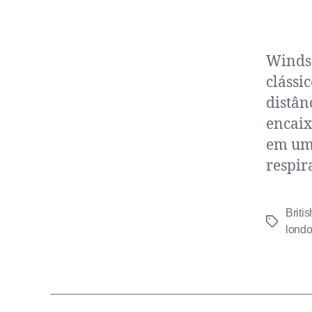
Windso
clássi
distânc
encaix
em um 
respir
Britis
lond