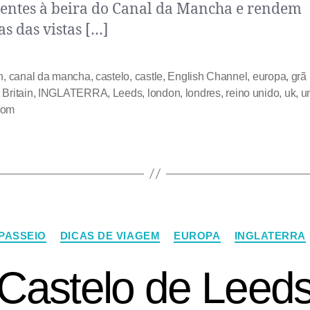
ntes à beira do Canal da Mancha e rendem
s das vistas […]
h
,
canal da mancha
,
castelo
,
castle
,
English Channel
,
europa
,
grã
 Britain
,
INGLATERRA
,
Leeds
,
london
,
londres
,
reino unido
,
uk
,
u
dom
 PASSEIO
DICAS DE VIAGEM
EUROPA
INGLATERRA
Castelo de Leed