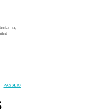
 bretanha
,
nited
PASSEIO
s