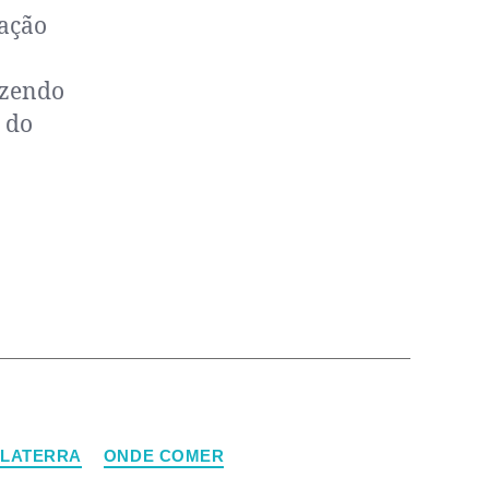
pação
azendo
 do
GLATERRA
ONDE COMER