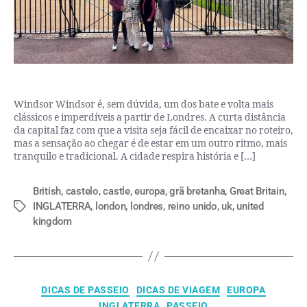
Windsor Windsor é, sem dúvida, um dos bate e volta mais
clássicos e imperdíveis a partir de Londres. A curta distância
da capital faz com que a visita seja fácil de encaixar no roteiro,
mas a sensação ao chegar é de estar em um outro ritmo, mais
tranquilo e tradicional. A cidade respira história e […]
British
,
castelo
,
castle
,
europa
,
grã bretanha
,
Great Britain
,
INGLATERRA
,
london
,
londres
,
reino unido
,
uk
,
united
kingdom
DICAS DE PASSEIO
DICAS DE VIAGEM
EUROPA
INGLATERRA
PASSEIO