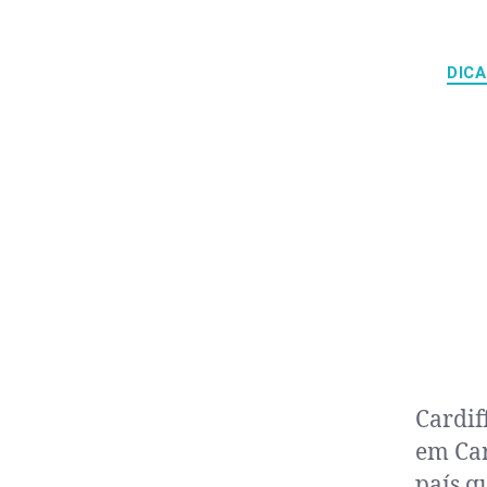
DICA
Cardif
em Car
país q