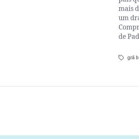
mais d
um dra
Compra
de Pad
grã 