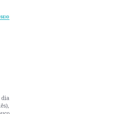
SEIO
 dia
ês),
ouco