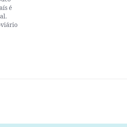
aís é
al.
viário