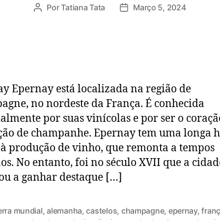
Por
Tatiana Tata
Março 5, 2024
y Epernay está localizada na região de
gne, no nordeste da França. É conhecida
lmente por suas vinícolas e por ser o coraçã
ão de champanhe. Epernay tem uma longa hi
 à produção de vinho, que remonta a tempos
s. No entanto, foi no século XVII que a cidad
u a ganhar destaque […]
erra mundial
,
alemanha
,
castelos
,
champagne
,
epernay
,
fran