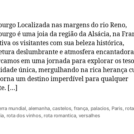
burgo Localizada nas margens do rio Reno,
burgo é uma joia da região da Alsácia, na Fra
tiva os visitantes com sua beleza histórica,
etura deslumbrante e atmosfera encantadora
amos em uma jornada para explorar os tes
cidade única, mergulhando na rica herança c
torna um destino imperdível para qualquer
te. […]
erra mundial
,
alemanha
,
castelos
,
frança
,
palacios
,
Paris
,
rota
ia
,
rota dos vinhos
,
rota romantica
,
versalhes