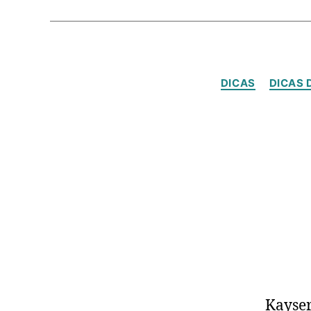
DICAS
DICAS 
Kayser