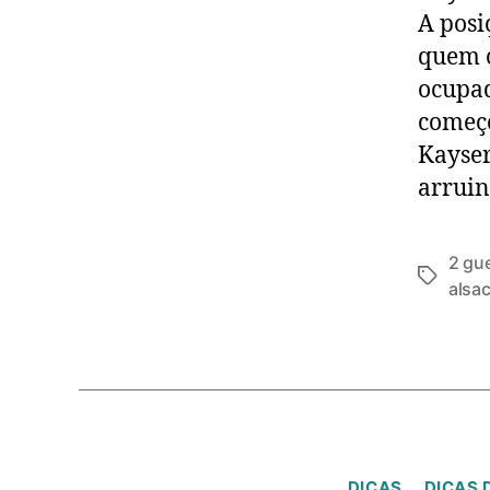
A posi
quem c
ocupad
começo
Kayser
arruin
2 gu
alsac
DICAS
DICAS 