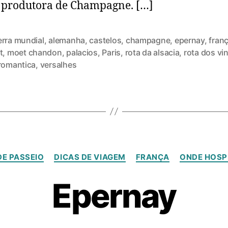
 produtora de Champagne. […]
erra mundial
,
alemanha
,
castelos
,
champagne
,
epernay
,
fran
t
,
moet chandon
,
palacios
,
Paris
,
rota da alsacia
,
rota dos vi
 romantica
,
versalhes
DE PASSEIO
DICAS DE VIAGEM
FRANÇA
ONDE HOSP
Epernay