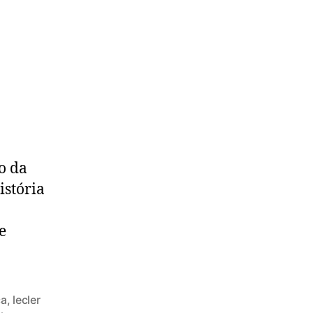
o da
stória
e
ça
,
lecler