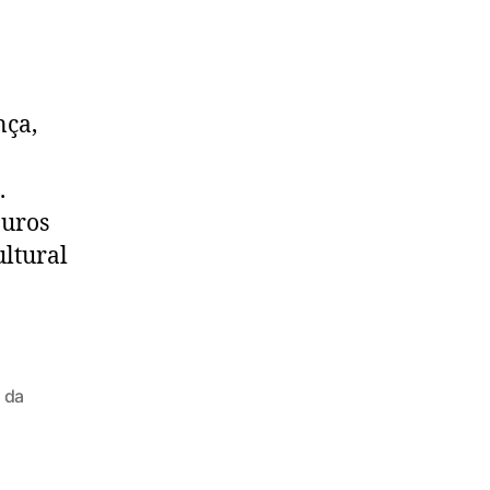
nça,
.
ouros
ultural
 da