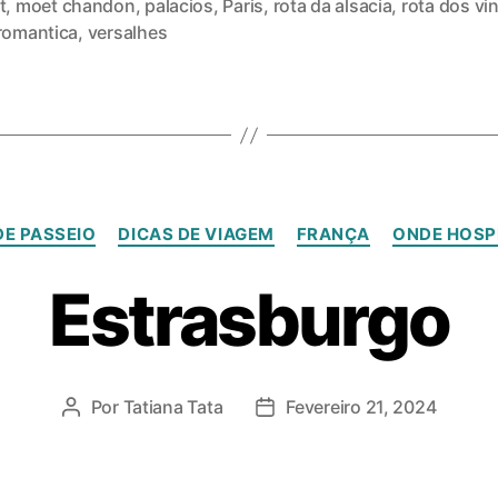
t
,
moet chandon
,
palacios
,
Paris
,
rota da alsacia
,
rota dos vi
 romantica
,
versalhes
DE PASSEIO
DICAS DE VIAGEM
FRANÇA
ONDE HOSP
Estrasburgo
Por
Tatiana Tata
Fevereiro 21, 2024