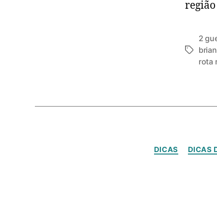
região
2 gu
brian
rota
DICAS
DICAS 