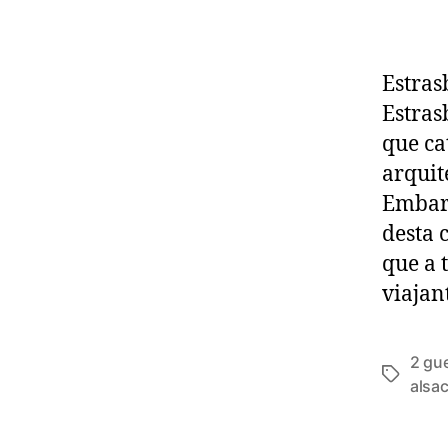
Estras
Estras
que ca
arquit
Embarc
desta 
que a 
viajan
2 gu
alsac