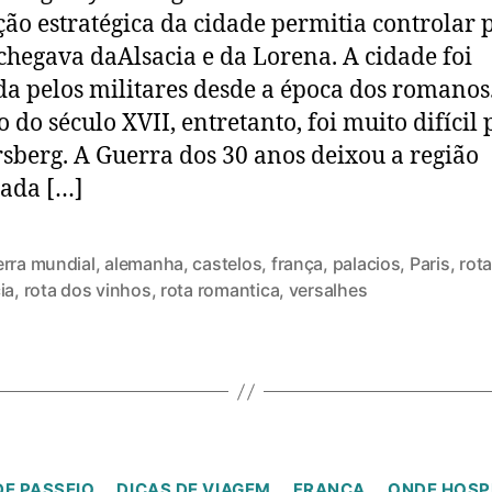
ção estratégica da cidade permitia controlar p
hegava daAlsacia e da Lorena. A cidade foi
a pelos militares desde a época dos romanos
 do século XVII, entretanto, foi muito difícil
sberg. A Guerra dos 30 anos deixou a região
ada […]
erra mundial
,
alemanha
,
castelos
,
frança
,
palacios
,
Paris
,
rota
ia
,
rota dos vinhos
,
rota romantica
,
versalhes
DE PASSEIO
DICAS DE VIAGEM
FRANÇA
ONDE HOSP