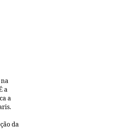
 na
É a
ca a
ris.
ação da