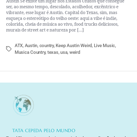
Austin Se existe um lugar nos Estados Unidos que consegue
ser, ao mesmo tempo, descolado, acolhedor, excêntrico e
vibrante, esse lugar é Austin. Capital do Texas, sim, mas
esqueça o estereótipo do velho oeste: aqui a vibe é indie,
colorida, cheia de música ao vivo, food trucks deliciosos,
murais de street art e natureza por […]
ATX
,
Austin
,
country
,
Keep Austin Weird
,
Live Music
,
Musica Country
,
texas
,
usa
,
weird
TATA CEPEDA PELO MUNDO