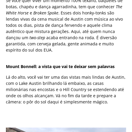
Se você quer viver um momento 100% texano, daqueles de
botas, chapéu e dança agarradinha, tem que conhecer
The
White Horse
e
Broken Spoke
. Esses dois honky-tonks são
lendas vivas da cena musical de Austin com música ao vivo
todos os dias, pista de dança fervendo e aquele clima
autêntico que mistura gerações. Aqui, até quem nunca
dançou um
two-step
acaba entrando na roda. É diversão
garantida, com cerveja gelada, gente animada e muito
espírito do sul dos EUA.
Mount Bonnell: a vista que vai te deixar sem palavras
Lá do alto, você vai ter uma das vistas mais lindas de Austin,
com o Lake Austin brilhando lá embaixo, as casas
milionárias nas encostas e o Hill Country se estendendo até
onde os olhos alcançam. Vá no fim da tarde e prepare a
câmera: o pôr do sol daqui é simplesmente mágico.