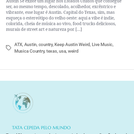
Austin Se existe um lugar nos Estados Unidos que consegue
ser, ao mesmo tempo, descolado, acolhedor, excêntrico e
vibrante, esse lugar é Austin. Capital do Texas, sim, mas
esqueça o estereótipo do velho oeste: aqui a vibe é indie,
colorida, cheia de música ao vivo, food trucks deliciosos,
murais de street art e natureza por […]
ATX
,
Austin
,
country
,
Keep Austin Weird
,
Live Music
,
Musica Country
,
texas
,
usa
,
weird
TATA CEPEDA PELO MUNDO