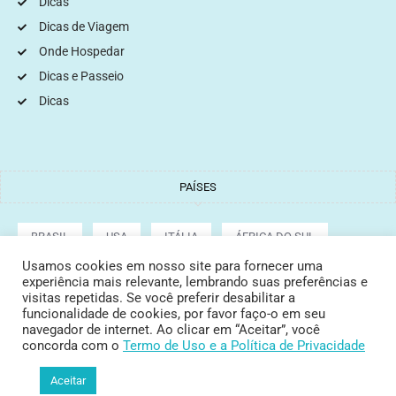
Dicas
Dicas de Viagem
Onde Hospedar
Dicas e Passeio
Dicas
PAÍSES
BRASIL
USA
ITÁLIA
ÁFRICA DO SUL
Usamos cookies em nosso site para fornecer uma
experiência mais relevante, lembrando suas preferências e
ARGENTINA
GRÉCIA
CROÁCIA
TURQUIA
visitas repetidas. Se você preferir desabilitar a
funcionalidade de cookies, por favor faço-o em seu
navegador de internet. Ao clicar em “Aceitar”, você
concorda com o
Termo de Uso
e a Política de Privacidade
Copyright © 2022 Tata Cepeda
Aceitar