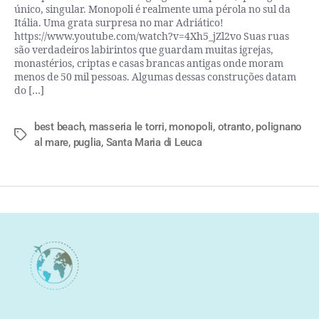
único, singular. Monopoli é realmente uma pérola no sul da
Itália. Uma grata surpresa no mar Adriático!
https://www.youtube.com/watch?v=4Xh5_jZl2vo Suas ruas
são verdadeiros labirintos que guardam muitas igrejas,
monastérios, criptas e casas brancas antigas onde moram
menos de 50 mil pessoas. Algumas dessas construções datam
do […]
best beach
,
masseria le torri
,
monopoli
,
otranto
,
polignano
al mare
,
puglia
,
Santa Maria di Leuca