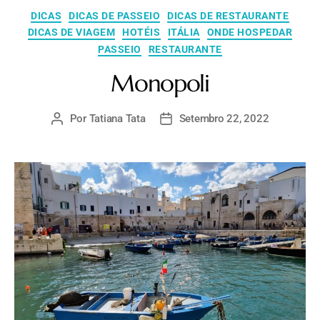
DICAS
DICAS DE PASSEIO
DICAS DE RESTAURANTE
DICAS DE VIAGEM
HOTÉIS
ITÁLIA
ONDE HOSPEDAR
PASSEIO
RESTAURANTE
Monopoli
Por
Tatiana Tata
Setembro 22, 2022