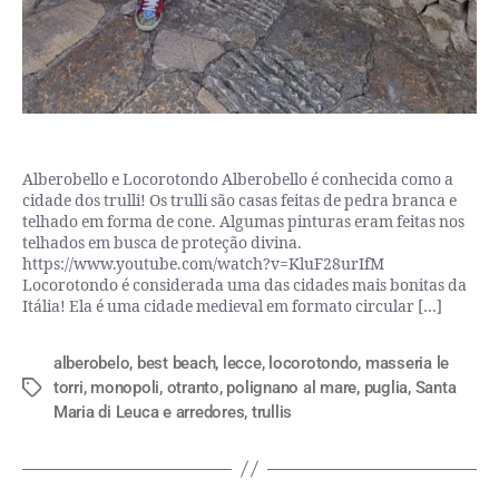
Alberobello e Locorotondo Alberobello é conhecida como a
cidade dos trulli! Os trulli são casas feitas de pedra branca e
telhado em forma de cone. Algumas pinturas eram feitas nos
telhados em busca de proteção divina.
https://www.youtube.com/watch?v=KluF28urIfM
Locorotondo é considerada uma das cidades mais bonitas da
Itália! Ela é uma cidade medieval em formato circular […]
alberobelo
,
best beach
,
lecce
,
locorotondo
,
masseria le
torri
,
monopoli
,
otranto
,
polignano al mare
,
puglia
,
Santa
Maria di Leuca e arredores
,
trullis