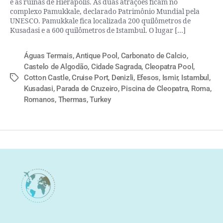
e as ruínas de Hierápolis. As duas atrações ficam no
complexo Pamukkale, declarado Patrimônio Mundial pela
UNESCO. Pamukkale fica localizada 200 quilômetros de
Kusadasi e a 600 quilômetros de Istambul. O lugar […]
Águas Termais
,
Antique Pool
,
Carbonato de Calcio
,
Castelo de Algodão
,
Cidade Sagrada
,
Cleopatra Pool
,
Cotton Castle
,
Cruise Port
,
Denizli
,
Efesos
,
Ismir
,
Istambul
,
Kusadasi
,
Parada de Cruzeiro
,
Piscina de Cleopatra
,
Roma
,
Romanos
,
Thermas
,
Turkey