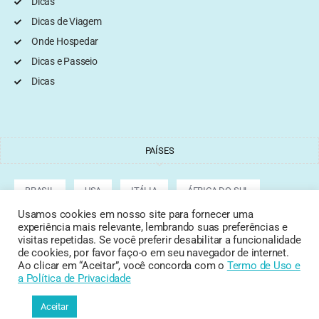
Dicas
Dicas de Viagem
Onde Hospedar
Dicas e Passeio
Dicas
PAÍSES
BRASIL
USA
ITÁLIA
ÁFRICA DO SUL
Usamos cookies em nosso site para fornecer uma
experiência mais relevante, lembrando suas preferências e
ARGENTINA
GRÉCIA
CROÁCIA
TURQUIA
visitas repetidas. Se você preferir desabilitar a funcionalidade
de cookies, por favor faço-o em seu navegador de internet.
Ao clicar em “Aceitar”, você concorda com o
Termo de Uso
e
a Política de Privacidade
Copyright © 2022 Tata Cepeda
Aceitar