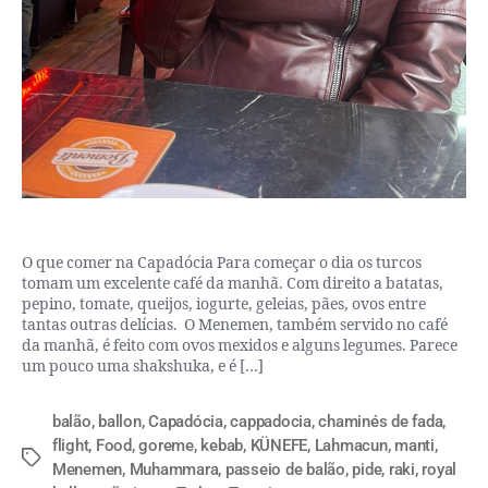
O que comer na Capadócia Para começar o dia os turcos
tomam um excelente café da manhã. Com direito a batatas,
pepino, tomate, queijos, iogurte, geleias, pães, ovos entre
tantas outras delícias. O Menemen, também servido no café
da manhã, é feito com ovos mexidos e alguns legumes. Parece
um pouco uma shakshuka, e é […]
balão
,
ballon
,
Capadócia
,
cappadocia
,
chaminés de fada
,
flight
,
Food
,
goreme
,
kebab
,
KÜNEFE
,
Lahmacun
,
manti
,
Menemen
,
Muhammara
,
passeio de balão
,
pide
,
raki
,
royal