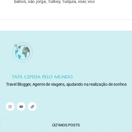
ballon
,
são jorge
,
Turkey
,
Turquia
,
voar
,
voo
TATA CEPEDA PELO MUNDO
Travel Blogger, Agente de viagens, ajudando na realização de sonhos
ÚLTIMOS POSTS