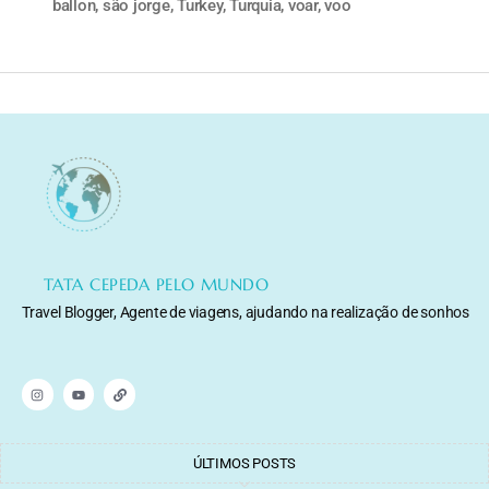
ballon
,
são jorge
,
Turkey
,
Turquia
,
voar
,
voo
TATA CEPEDA PELO MUNDO
Travel Blogger, Agente de viagens, ajudando na realização de sonhos
ÚLTIMOS POSTS