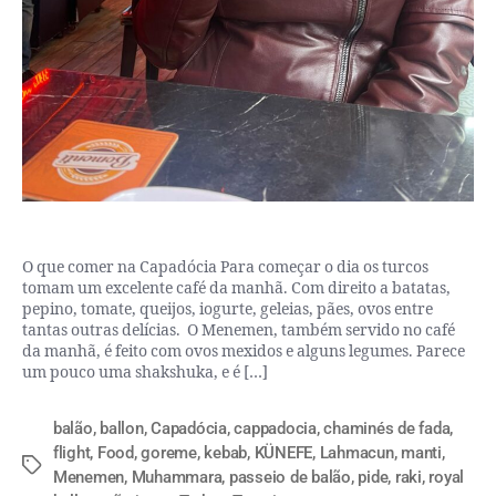
O que comer na Capadócia Para começar o dia os turcos
tomam um excelente café da manhã. Com direito a batatas,
pepino, tomate, queijos, iogurte, geleias, pães, ovos entre
tantas outras delícias. O Menemen, também servido no café
da manhã, é feito com ovos mexidos e alguns legumes. Parece
um pouco uma shakshuka, e é […]
balão
,
ballon
,
Capadócia
,
cappadocia
,
chaminés de fada
,
flight
,
Food
,
goreme
,
kebab
,
KÜNEFE
,
Lahmacun
,
manti
,
Menemen
,
Muhammara
,
passeio de balão
,
pide
,
raki
,
royal