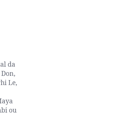
al da
i Don,
hi Le,
Maya
abi ou