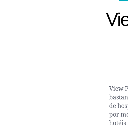
Vi
View P
bastan
de hos
por mo
hotéis