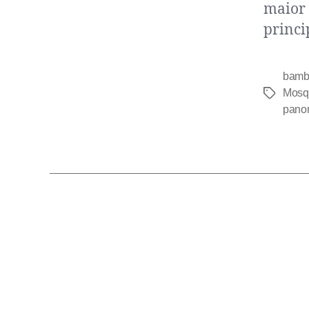
maior 
princi
bamb
Mosqu
pano