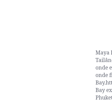
Maya B
Tailân
onde e
onde f
Bay.ht
Bay ex
Phuket