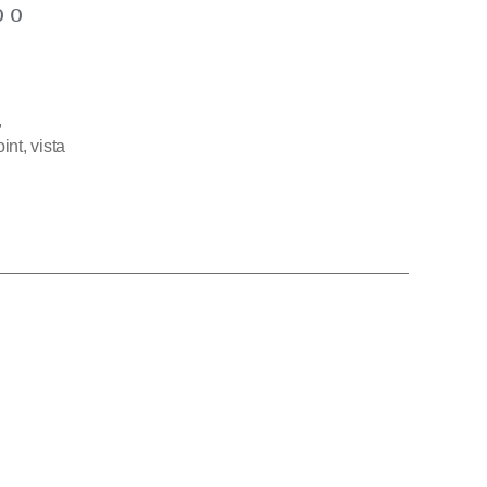
o o
,
oint
,
vista