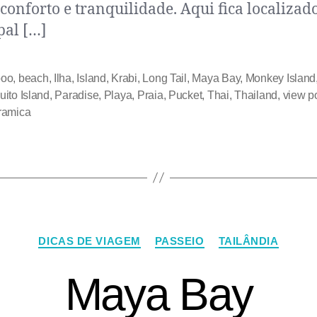
conforto e tranquilidade. Aqui fica localizad
pal […]
oo
,
beach
,
Ilha
,
Island
,
Krabi
,
Long Tail
,
Maya Bay
,
Monkey Island
ito Island
,
Paradise
,
Playa
,
Praia
,
Pucket
,
Thai
,
Thailand
,
view p
ramica
DICAS DE VIAGEM
PASSEIO
TAILÂNDIA
Maya Bay