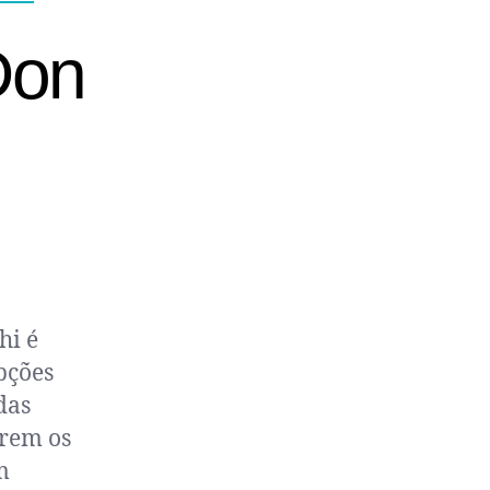
Don
hi é
pções
das
erem os
m