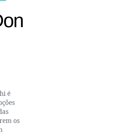
Don
hi é
pções
das
erem os
m