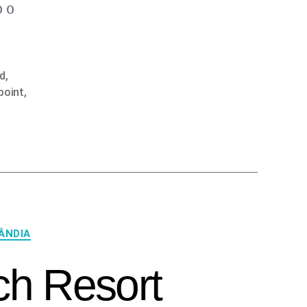
o o
nd
,
point
,
ÂNDIA
ch Resort