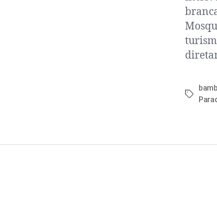
branca
Mosqui
turism
direta
bam
Para