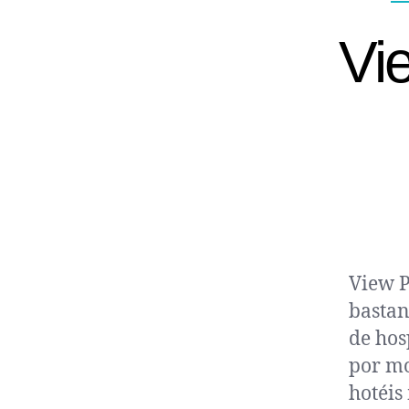
Vi
View P
bastan
de hos
por mo
hotéis