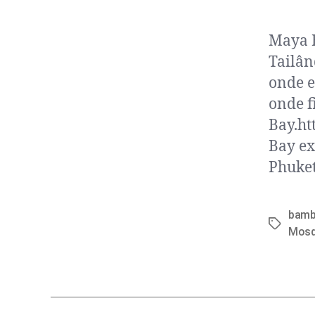
Maya B
Tailân
onde e
onde f
Bay.ht
Bay ex
Phuket
bam
Mosq