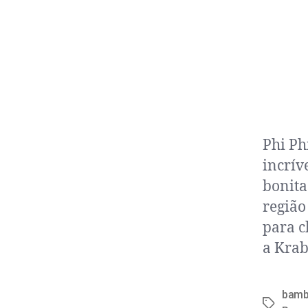
Phi Ph
incrív
bonita
região
para c
a Krab
bam