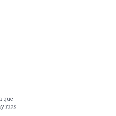
a que
ay mas