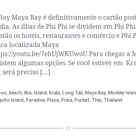
ay Maya Bay é definitivamente o cartão post
dia. As ilhas de Phi Phi se dividem em Phi Ph
stão os hotéis, restaurantes e comércio e Phi P
ica localizada Maya
tps://youtu.be/7ehUjWKUwoU Para chegar a 
istem algumas opções. Se você estiver em Kr
 será preciso […]
boo
,
beach
,
Ilha
,
Island
,
Krabi
,
Long Tail
,
Maya Bay
,
Monkey Isla
uito Island
,
Paradise
,
Playa
,
Praia
,
Pucket
,
Thai
,
Thailand