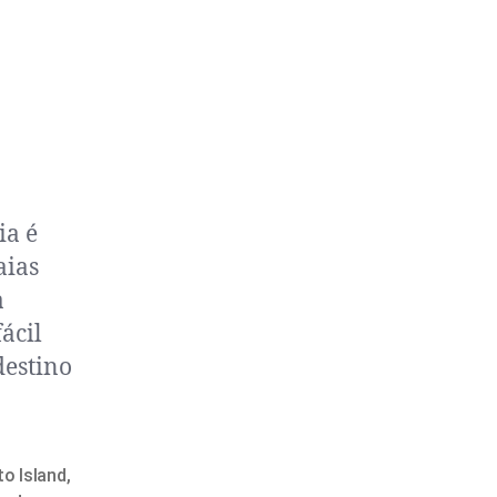
ia é
aias
a
ácil
destino
o Island
,