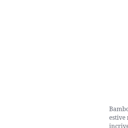
Bamboo
estive
incriv