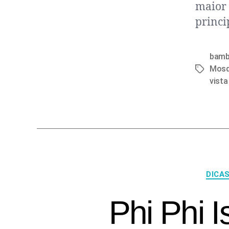
maior 
princi
bam
Mosq
vist
DICA
Phi Phi 