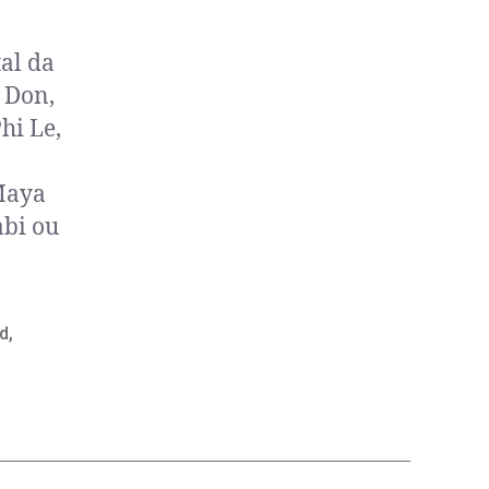
al da
i Don,
hi Le,
Maya
abi ou
nd
,