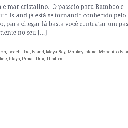
 e mar cristalino. O passeio para Bamboo e
to Island já está se tornando conhecido pelo
o, para chegar lá basta você contratar um pas
mente no seu […]
boo
,
beach
,
Ilha
,
Island
,
Maya Bay
,
Monkey Island
,
Mosquito Isla
dise
,
Playa
,
Praia
,
Thai
,
Thailand