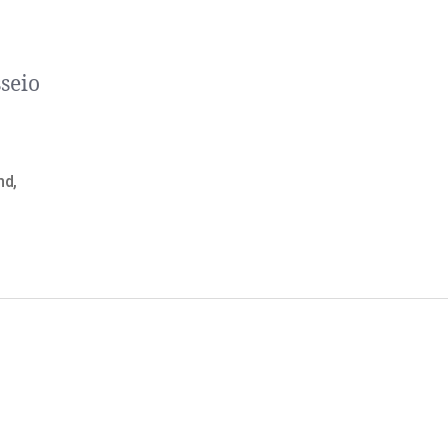
seio
nd
,