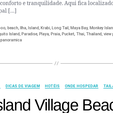
conforto e tranquilidade. Aqui fica localizad
pal […]
boo
,
beach
,
Ilha
,
Island
,
Krabi
,
Long Tail
,
Maya Bay
,
Monkey Isla
uito Island
,
Paradise
,
Playa
,
Praia
,
Pucket
,
Thai
,
Thailand
,
view 
a panoramica
S
DICAS DE VIAGEM
HOTÉIS
ONDE HOSPEDAR
TAIL
Island Village Bea