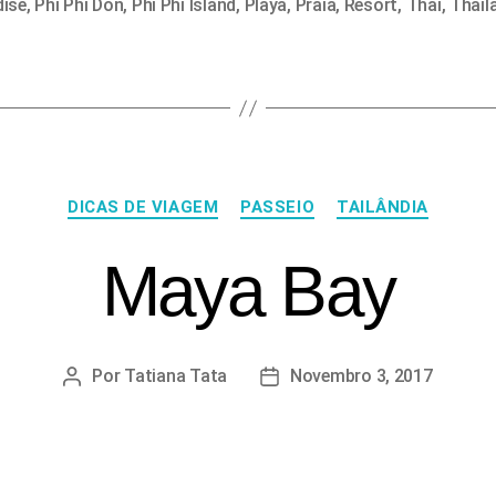
dise
,
Phi Phi Don
,
Phi Phi Island
,
Playa
,
Praia
,
Resort
,
Thai
,
Thail
DICAS DE VIAGEM
PASSEIO
TAILÂNDIA
Maya Bay
Por
Tatiana Tata
Novembro 3, 2017