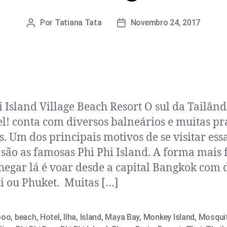
Por
Tatiana Tata
Novembro 24, 2017
i Island Village Beach Resort O sul da Tailând
el! conta com diversos balneários e muitas pr
s. Um dos principais motivos de se visitar ess
 são as famosas Phi Phi Island. A forma mais f
hegar lá é voar desde a capital Bangkok com 
i ou Phuket. Muitas […]
boo
,
beach
,
Hotel
,
Ilha
,
Island
,
Maya Bay
,
Monkey Island
,
Mosquit