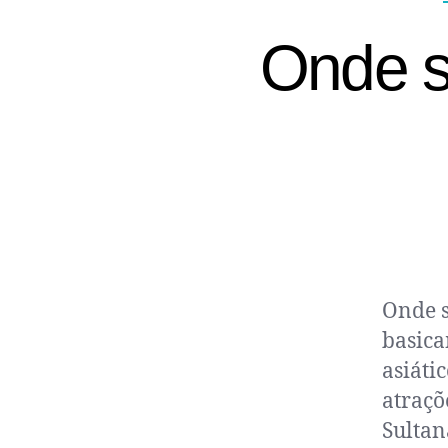
Onde s
Onde s
basica
asiáti
atraçõ
Sultan