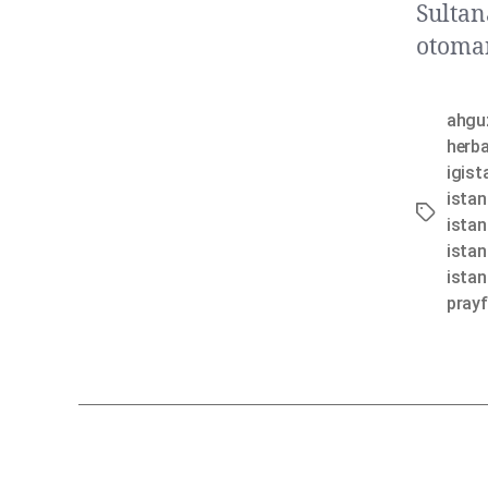
Sultan
otoman
ahguz
herba
igist
ista
ista
istan
istan
prayf