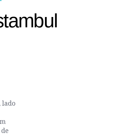
tambul​
, lado
em
 de