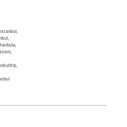
istanbul
,
nbul
,
stanbula
,
yasam
,
anbultrip
,
anbul