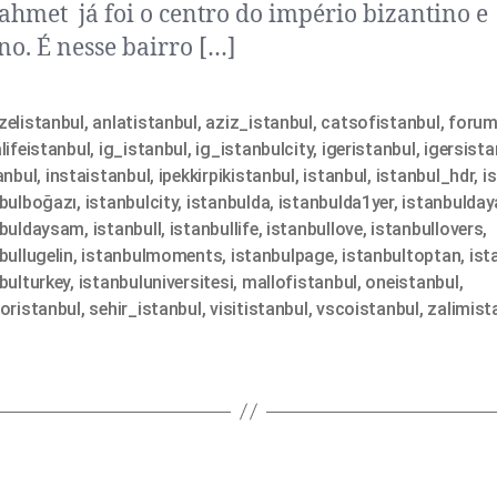
ahmet já foi o centro do império bizantino e
o. É nesse bairro […]
elistanbul
,
anlatistanbul
,
aziz_istanbul
,
catsofistanbul
,
forum
lifeistanbul
,
ig_istanbul
,
ig_istanbulcity
,
igeristanbul
,
igersista
anbul
,
instaistanbul
,
ipekkirpikistanbul
,
istanbul
,
istanbul_hdr
,
i
nbulboğazı
,
istanbulcity
,
istanbulda
,
istanbulda1yer
,
istanbulda
nbuldaysam
,
istanbull
,
istanbullife
,
istanbullove
,
istanbullovers
,
bullugelin
,
istanbulmoments
,
istanbulpage
,
istanbultoptan
,
ist
bulturkey
,
istanbuluniversitesi
,
mallofistanbul
,
oneistanbul
,
oristanbul
,
sehir_istanbul
,
visitistanbul
,
vscoistanbul
,
zalimist