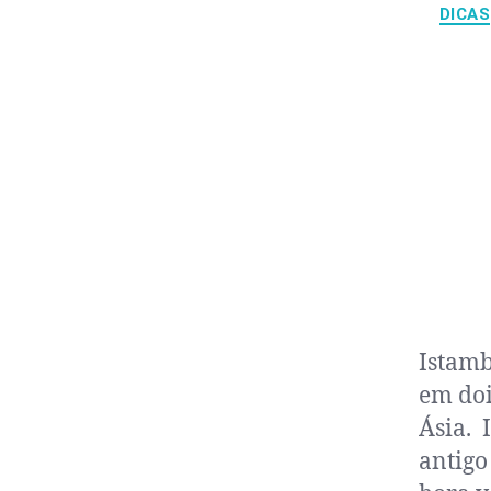
DICAS
Istamb
em doi
Ásia. 
antigo