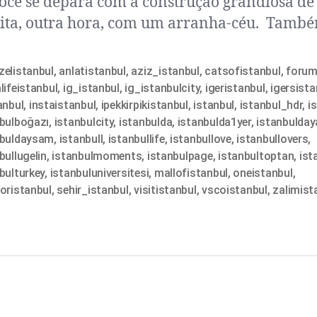
ocê se depara com a construção grandiosa d
ta, outra hora, com um arranha-céu. Tamb
elistanbul
,
anlatistanbul
,
aziz_istanbul
,
catsofistanbul
,
forum
lifeistanbul
,
ig_istanbul
,
ig_istanbulcity
,
igeristanbul
,
igersista
anbul
,
instaistanbul
,
ipekkirpikistanbul
,
istanbul
,
istanbul_hdr
,
i
nbulboğazı
,
istanbulcity
,
istanbulda
,
istanbulda1yer
,
istanbulda
nbuldaysam
,
istanbull
,
istanbullife
,
istanbullove
,
istanbullovers
,
bullugelin
,
istanbulmoments
,
istanbulpage
,
istanbultoptan
,
ist
bulturkey
,
istanbuluniversitesi
,
mallofistanbul
,
oneistanbul
,
oristanbul
,
sehir_istanbul
,
visitistanbul
,
vscoistanbul
,
zalimist