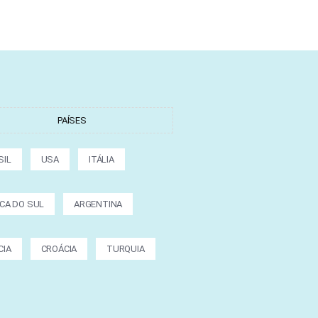
PAÍSES
SIL
USA
ITÁLIA
ICA DO SUL
ARGENTINA
CIA
CROÁCIA
TURQUIA