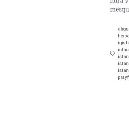
hora v
mesqui
ahguz
herba
igist
ista
ista
istan
istan
prayf