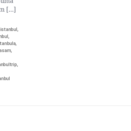
e uma
ém […]
istanbul
,
nbul
,
stanbula
,
yasam
,
anbultrip
,
anbul