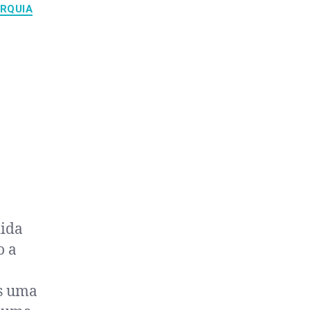
RQUIA
dida
o a
is uma