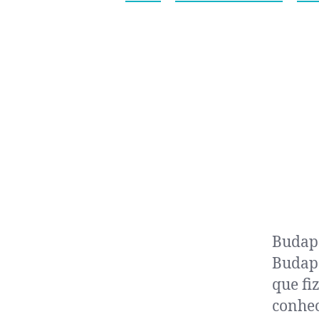
Budape
Budape
que fi
conhec