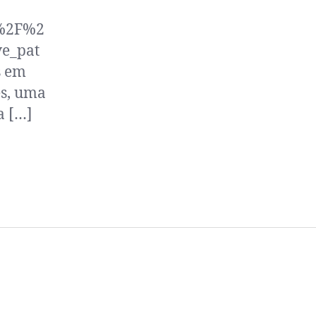
A%2F%2
e_pat
s em
es, uma
a […]