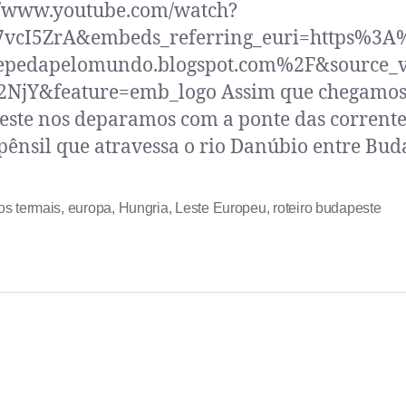
//www.youtube.com/watch?
7vcI5ZrA&embeds_referring_euri=https%3
cepedapelomundo.blogspot.com%2F&source_v
2NjY&feature=emb_logo Assim que chegamo
ste nos deparamos com a ponte das corrent
pênsil que atravessa o rio Danúbio entre Bud
s termais
,
europa
,
Hungria
,
Leste Europeu
,
roteiro budapeste