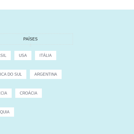
PAÍSES
SIL
USA
ITÁLIA
ICA DO SUL
ARGENTINA
CIA
CROÁCIA
QUIA