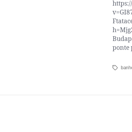
https:
v=GI8
Ftata
h=Mjg
Budape
ponte 
banho