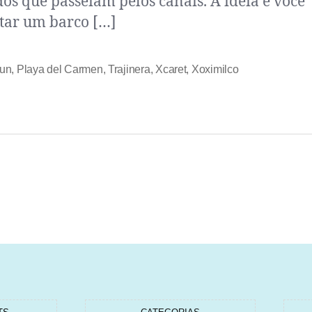
dos que passeiam pelos canais. A ideia é você
tar um barco […]
un
,
Playa del Carmen
,
Trajinera
,
Xcaret
,
Xoximilco