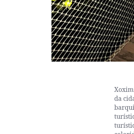
Xoximi
da cid
barqui
turíst
turíst