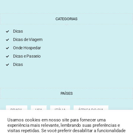
CATEGORIAS
Dicas
Dicas de Viagem
Onde Hospedar
Dicas e Passeio
Dicas
PAÍSES
BRASIL
USA
ITÁLIA
ÁFRICA DO SUL
Usamos cookies em nosso site para fornecer uma
experiência mais relevante, lembrando suas preferências e
ARGENTINA
GRÉCIA
CROÁCIA
TURQUIA
visitas repetidas. Se você preferir desabilitar a funcionalidade