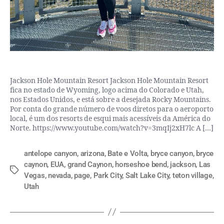
Jackson Hole Mountain Resort Jackson Hole Mountain Resort
fica no estado de Wyoming, logo acima do Colorado e Utah,
nos Estados Unidos, e está sobre a desejada Rocky Mountains.
Por conta do grande número de voos diretos para o aeroporto
local, é um dos resorts de esqui mais acessíveis da América do
Norte. https://www.youtube.com/watch?v=3mqIj2xH7lc A […]
antelope canyon
,
arizona
,
Bate e Volta
,
bryce canyon
,
bryce
caynon
,
EUA
,
grand Caynon
,
horseshoe bend
,
jackson
,
Las
Vegas
,
nevada
,
page
,
Park City
,
Salt Lake City
,
teton village
,
Utah