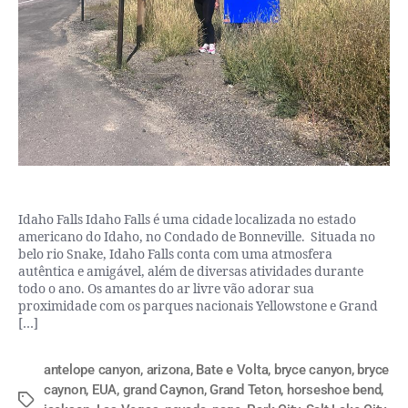
Idaho Falls Idaho Falls é uma cidade localizada no estado
americano do Idaho, no Condado de Bonneville. Situada no
belo rio Snake, Idaho Falls conta com uma atmosfera
autêntica e amigável, além de diversas atividades durante
todo o ano. Os amantes do ar livre vão adorar sua
proximidade com os parques nacionais Yellowstone e Grand
[…]
antelope canyon
,
arizona
,
Bate e Volta
,
bryce canyon
,
bryce
caynon
,
EUA
,
grand Caynon
,
Grand Teton
,
horseshoe bend
,