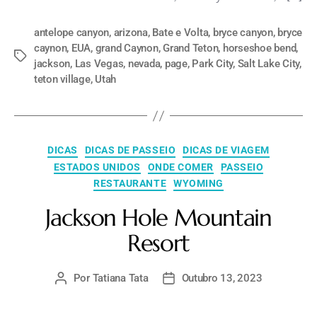
antelope canyon
,
arizona
,
Bate e Volta
,
bryce canyon
,
bryce
caynon
,
EUA
,
grand Caynon
,
Grand Teton
,
horseshoe bend
,
jackson
,
Las Vegas
,
nevada
,
page
,
Park City
,
Salt Lake City
,
teton village
,
Utah
DICAS
DICAS DE PASSEIO
DICAS DE VIAGEM
ESTADOS UNIDOS
ONDE COMER
PASSEIO
RESTAURANTE
WYOMING
Jackson Hole Mountain
Resort
Por
Tatiana Tata
Outubro 13, 2023