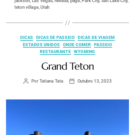
jackson
,
Las Vegas
,
nevada
,
page
,
Park City
,
Salt Lake City
,
teton village
,
Utah
DICAS
DICAS DE PASSEIO
DICAS DE VIAGEM
ESTADOS UNIDOS
ONDE COMER
PASSEIO
RESTAURANTE
WYOMING
Grand Teton
Por
Tatiana Tata
Outubro 13, 2023