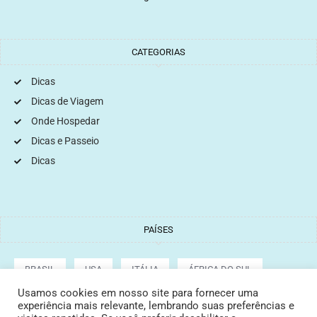
CATEGORIAS
Dicas
Dicas de Viagem
Onde Hospedar
Dicas e Passeio
Dicas
PAÍSES
BRASIL
USA
ITÁLIA
ÁFRICA DO SUL
Usamos cookies em nosso site para fornecer uma
experiência mais relevante, lembrando suas preferências e
ARGENTINA
GRÉCIA
CROÁCIA
TURQUIA