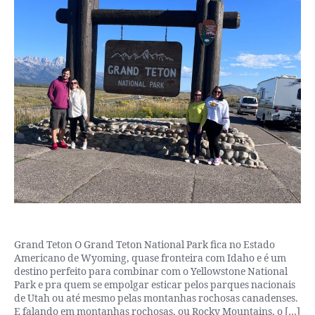
Grand Teton O Grand Teton National Park fica no Estado
Americano de Wyoming, quase fronteira com Idaho e é um
destino perfeito para combinar com o Yellowstone National
Park e pra quem se empolgar esticar pelos parques nacionais
de Utah ou até mesmo pelas montanhas rochosas canadenses.
E falando em montanhas rochosas, ou Rocky Mountains, o […]