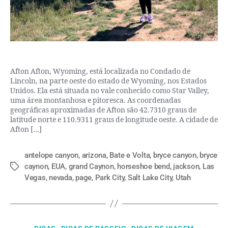
Afton Afton, Wyoming, está localizada no Condado de
Lincoln, na parte oeste do estado de Wyoming, nos Estados
Unidos. Ela está situada no vale conhecido como Star Valley,
uma área montanhosa e pitoresca. As coordenadas
geográficas aproximadas de Afton são 42.7310 graus de
latitude norte e 110.9311 graus de longitude oeste. A cidade de
Afton […]
antelope canyon
,
arizona
,
Bate e Volta
,
bryce canyon
,
bryce
caynon
,
EUA
,
grand Caynon
,
horseshoe bend
,
jackson
,
Las
Vegas
,
nevada
,
page
,
Park City
,
Salt Lake City
,
Utah