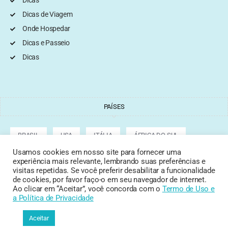
Dicas
Dicas de Viagem
Onde Hospedar
Dicas e Passeio
Dicas
PAÍSES
BRASIL
USA
ITÁLIA
ÁFRICA DO SUL
Usamos cookies em nosso site para fornecer uma
experiência mais relevante, lembrando suas preferências e
ARGENTINA
GRÉCIA
CROÁCIA
TURQUIA
visitas repetidas. Se você preferir desabilitar a funcionalidade
de cookies, por favor faço-o em seu navegador de internet.
Ao clicar em “Aceitar”, você concorda com o
Termo de Uso
e
a Política de Privacidade
Copyright © 2022 Tata Cepeda
Aceitar