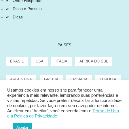
Onde Hospedar
Dicas e Passeio
Dicas
PAÍSES
BRASIL
USA
ITÁLIA
ÁFRICA DO SUL
ARGENTINA
GRÉCIA
CROÁCIA
TURQUIA
Usamos cookies em nosso site para fornecer uma
experiência mais relevante, lembrando suas preferências e
visitas repetidas. Se você preferir desabilitar a funcionalidade
Copyright © 2022 Tata Cepeda
de cookies, por favor faço-o em seu navegador de internet.
Ao clicar em “Aceitar”, você concorda com o
Termo de Uso
e a Política de Privacidade
POLÍTICA DE PRIVACIDADE
TERMOS E CONDIÇÕES
Aceitar