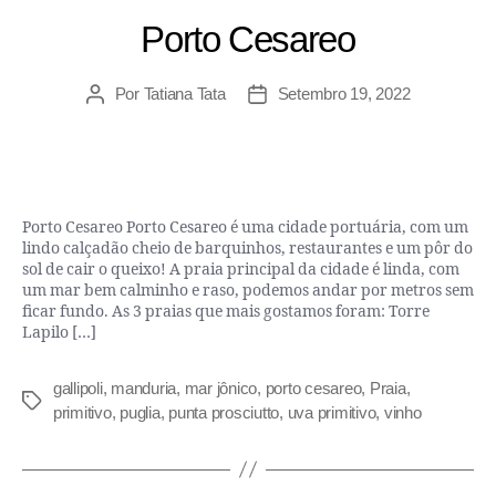
Porto Cesareo
Por
Tatiana Tata
Setembro 19, 2022
Porto Cesareo Porto Cesareo é uma cidade portuária, com um
lindo calçadão cheio de barquinhos, restaurantes e um pôr do
sol de cair o queixo! A praia principal da cidade é linda, com
um mar bem calminho e raso, podemos andar por metros sem
ficar fundo. As 3 praias que mais gostamos foram: Torre
Lapilo […]
gallipoli
,
manduria
,
mar jônico
,
porto cesareo
,
Praia
,
primitivo
,
puglia
,
punta prosciutto
,
uva primitivo
,
vinho