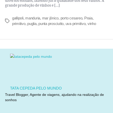
diversos enófilos, fazendo jus a qualidade dos seus vinhos. A
grande produção de vinhos e […]
gallipoli
,
manduria
,
mar jônico
,
porto cesareo
,
Praia
,
primitivo
,
puglia
,
punta prosciutto
,
uva primitivo
,
vinho
TATA CEPEDA PELO MUNDO
Travel Blogger, Agente de viagens, ajudando na realização de
sonhos