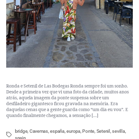
Ronda e Setenil de Las Bodegas Ronda sempre foi um sonho.
Desde a primeira vez que vi uma foto da cidade, muitos anos
atrás, aquela imagem da ponte suspensa sobre um
desfiladeiro gigantesco ficou gravada na memória. Era
daquelas cenas que a gente guarda como “um dia eu vou”. E
quando finalmente chegamos, a sensação […]
bridge
,
Cavernas
,
españa
,
europa
,
Ponte
,
Setenil
,
sevilla
,
spain