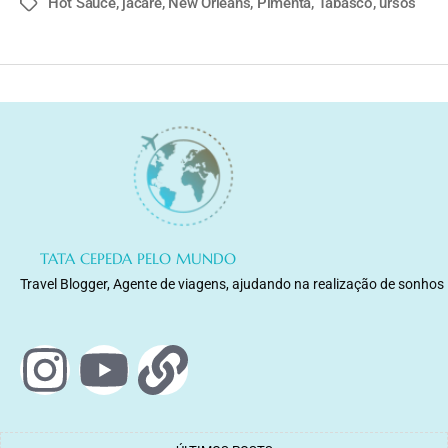
Hot Sauce
,
jacaré
,
New Orleans
,
Pimenta
,
Tabasco
,
ursos
TATA CEPEDA PELO MUNDO
Travel Blogger, Agente de viagens, ajudando na realização de sonhos