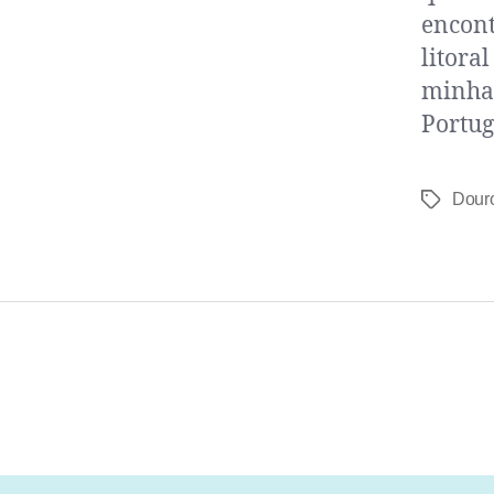
encont
litora
minha 
Portug
Dour