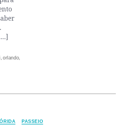
 para
ento
saber
.
[…]
i
,
orlando
,
ÓRIDA
PASSEIO