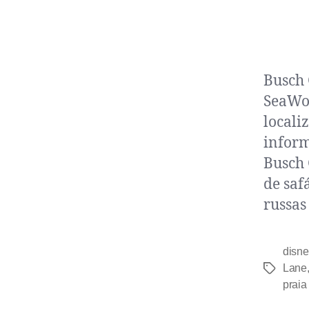
Busch 
SeaWor
locali
inform
Busch 
de saf
russas
disne
Lane
praia