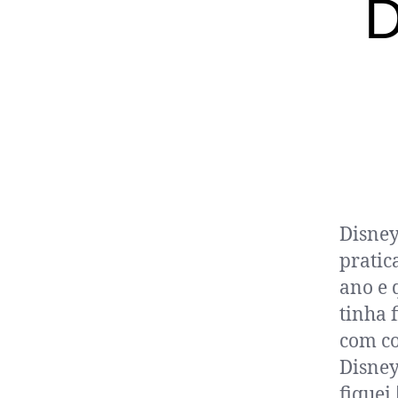
D
Disney
pratic
ano e 
tinha 
com co
Disney
fiquei