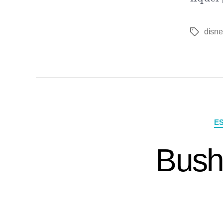
disne
E
Bush