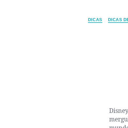
DICAS
DICAS D
Disney
mergul