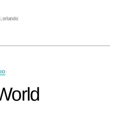
i
,
orlando
IO
World