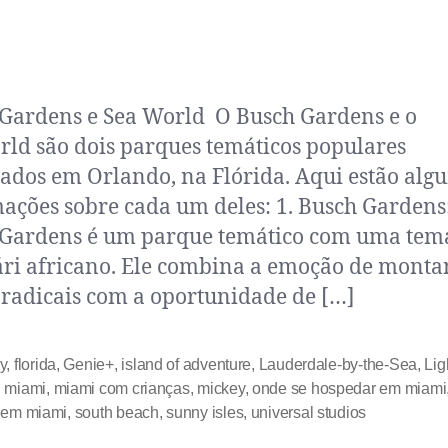
Gardens e Sea World O Busch Gardens e o
ld são dois parques temáticos populares
zados em Orlando, na Flórida. Aqui estão alg
ações sobre cada um deles: 1. Busch Gardens
Gardens é um parque temático com uma tem
ári africano. Ele combina a emoção de monta
 radicais com a oportunidade de […]
y
,
florida
,
Genie+
,
island of adventure
,
Lauderdale-by-the-Sea
,
Lig
,
miami
,
miami com crianças
,
mickey
,
onde se hospedar em miami
 em miami
,
south beach
,
sunny isles
,
universal studios