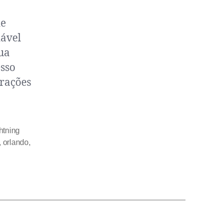
de
dável
ua
esso
trações
htning
,
orlando
,