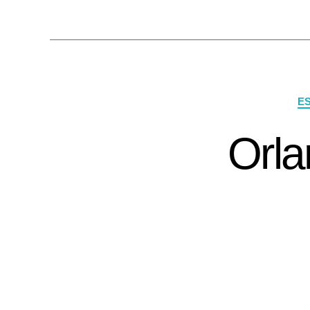
E
Orla