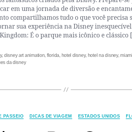
 fantásticos criados pela Disney. Prepare-se
car em uma jornada de diversão e encantam
to compartilhamos tudo o que você precisa 
ornar sua experiência na Disney inesquecível
Kingdom: É o parque mais icônico e clássico 
y
,
disney art animation
,
florida
,
hotel disney
,
hotel na disney
,
miam
es da disney
E PASSEIO
DICAS DE VIAGEM
ESTADOS UNIDOS
FL