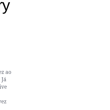
ry
ez ao
 Já
ive
vez