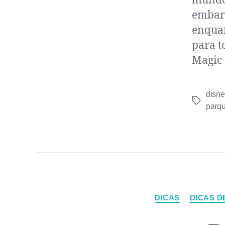
mundos
embar
enquan
para t
Magic 
disne
parqu
DICAS
DICAS D