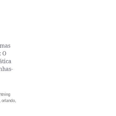
umas
: O
ática
nhas-
htning
,
orlando
,