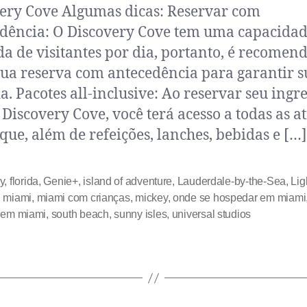
ery Cove Algumas dicas: Reservar com
dência: O Discovery Cove tem uma capacida
da de visitantes por dia, portanto, é recomen
sua reserva com antecedência para garantir s
a. Pacotes all-inclusive: Ao reservar seu ingr
 Discovery Cove, você terá acesso a todas as a
que, além de refeições, lanches, bebidas e […]
y
,
florida
,
Genie+
,
island of adventure
,
Lauderdale-by-the-Sea
,
Lig
,
miami
,
miami com crianças
,
mickey
,
onde se hospedar em miami
 em miami
,
south beach
,
sunny isles
,
universal studios