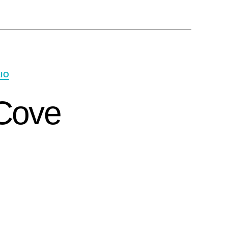
IO
 Cove