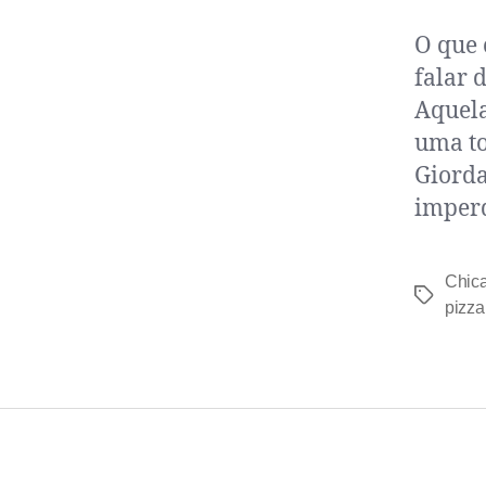
O que 
falar 
Aquela
uma to
Giorda
imperd
Chic
pizza