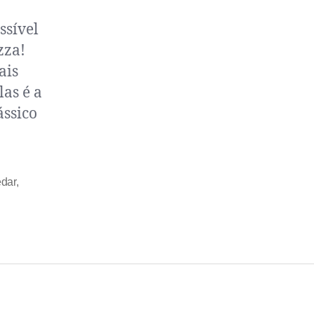
ssível
zza!
ais
as é a
ássico
dar
,