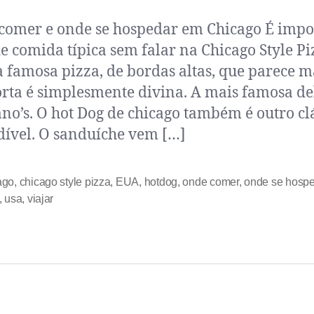
comer e onde se hospedar em Chicago É impo
de comida típica sem falar na Chicago Style Pi
 famosa pizza, de bordas altas, que parece m
rta é simplesmente divina. A mais famosa del
no’s. O hot Dog de chicago também é outro cl
ível. O sanduíche vem […]
ago
,
chicago style pizza
,
EUA
,
hotdog
,
onde comer
,
onde se hospe
,
usa
,
viajar