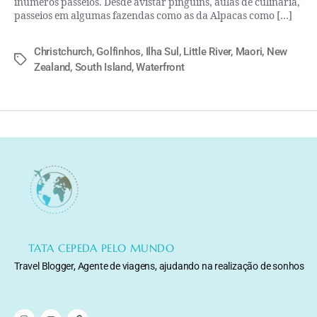
inúmeros passeios. Desde avistar pinguins, aulas de culinária,
passeios em algumas fazendas como as da Alpacas como […]
Christchurch
,
Golfinhos
,
Ilha Sul
,
Little River
,
Maori
,
New
Zealand
,
South Island
,
Waterfront
TATA CEPEDA PELO MUNDO
Travel Blogger, Agente de viagens, ajudando na realização de sonhos