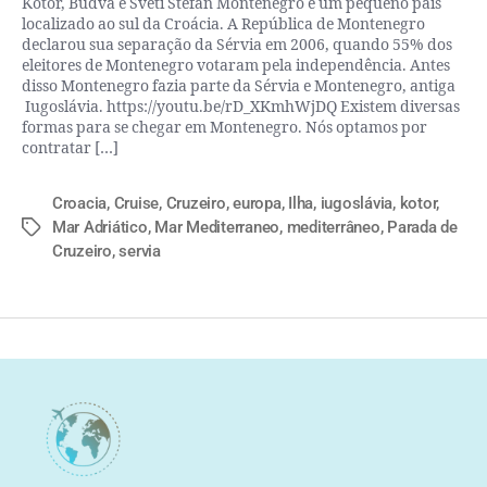
Kotor, Budva e Sveti Stefan Montenegro é um pequeno país
localizado ao sul da Croácia. A República de Montenegro
declarou sua separação da Sérvia em 2006, quando 55% dos
eleitores de Montenegro votaram pela independência. Antes
disso Montenegro fazia parte da Sérvia e Montenegro, antiga
Iugoslávia. https://youtu.be/rD_XKmhWjDQ Existem diversas
formas para se chegar em Montenegro. Nós optamos por
contratar […]
Croacia
,
Cruise
,
Cruzeiro
,
europa
,
Ilha
,
iugoslávia
,
kotor
,
Mar Adriático
,
Mar Mediterraneo
,
mediterrâneo
,
Parada de
Cruzeiro
,
servia