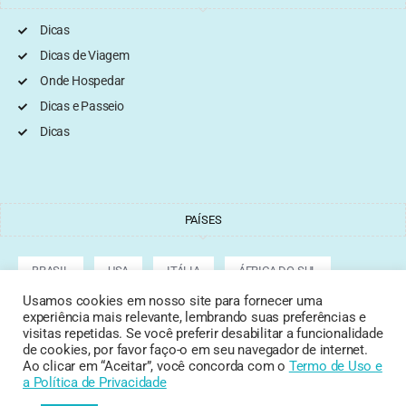
Dicas
Dicas de Viagem
Onde Hospedar
Dicas e Passeio
Dicas
PAÍSES
BRASIL
USA
ITÁLIA
ÁFRICA DO SUL
Usamos cookies em nosso site para fornecer uma
experiência mais relevante, lembrando suas preferências e
ARGENTINA
GRÉCIA
CROÁCIA
TURQUIA
visitas repetidas. Se você preferir desabilitar a funcionalidade
de cookies, por favor faço-o em seu navegador de internet.
Ao clicar em “Aceitar”, você concorda com o
Termo de Uso
e
a Política de Privacidade
Copyright © 2022 Tata Cepeda