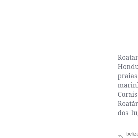
Roatan
Hondur
praias
marinh
Corais
Roatán
dos lu
beliz