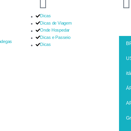
Dicas
Dicas de Viagem
Onde Hospedar
Dicas e Passeio
bodegas
B
Dicas
U
itá
Á
A
Gr