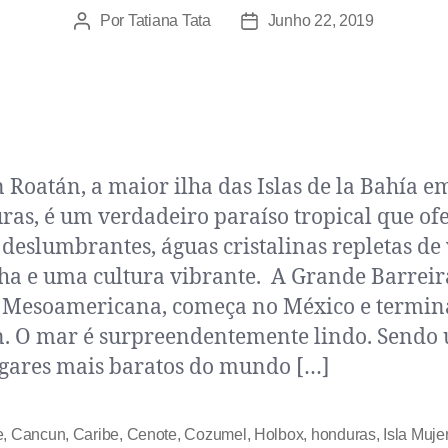
Por
Tatiana Tata
Junho 22, 2019
 Roatán, a maior ilha das Islas de la Bahía e
as, é um verdadeiro paraíso tropical que of
 deslumbrantes, águas cristalinas repletas de
a e uma cultura vibrante. A Grande Barreir
 Mesoamericana, começa no México e termi
. O mar é surpreendentemente lindo. Sendo
gares mais baratos do mundo […]
e
,
Cancun
,
Caribe
,
Cenote
,
Cozumel
,
Holbox
,
honduras
,
Isla Muje