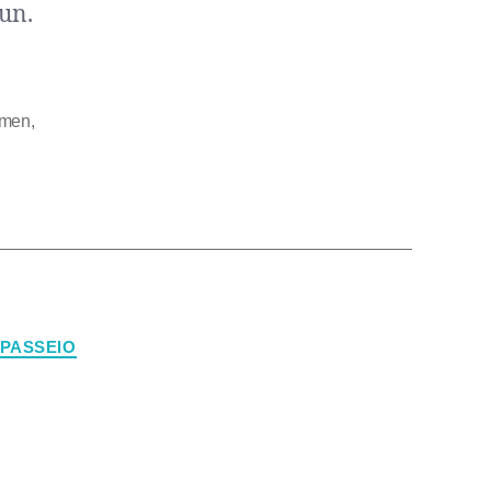
cun.
rmen
,
PASSEIO