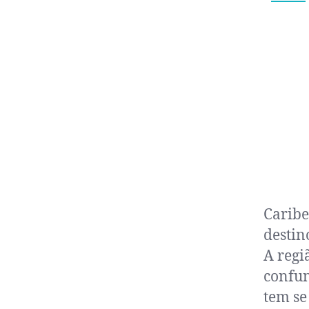
Caribe
destin
A regi
confun
tem se