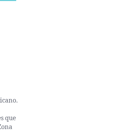
icano.
es que
 Zona