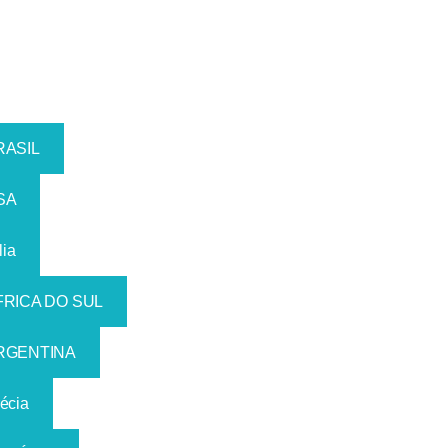
RASIL
SA
lia
FRICA DO SUL
RGENTINA
écia