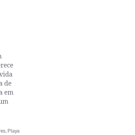
m
erece
 vida
a de
na em
 um
res
,
Playa