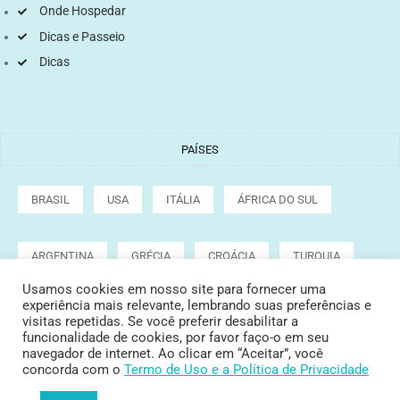
Onde Hospedar
Dicas e Passeio
Dicas
PAÍSES
BRASIL
USA
ITÁLIA
ÁFRICA DO SUL
ARGENTINA
GRÉCIA
CROÁCIA
TURQUIA
Usamos cookies em nosso site para fornecer uma
experiência mais relevante, lembrando suas preferências e
visitas repetidas. Se você preferir desabilitar a
Copyright © 2022 Tata Cepeda
funcionalidade de cookies, por favor faço-o em seu
navegador de internet. Ao clicar em “Aceitar”, você
concorda com o
Termo de Uso
e a Política de Privacidade
POLÍTICA DE PRIVACIDADE
TERMOS E CONDIÇÕES