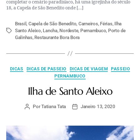
completar o cenário paradisíaco, há uma igrejinha do século
18, a Capela de São Benedito onde […]
Brasil
,
Capela de São Benedito
,
Carneiros
,
Férias
,
Ilha
Santo Aleixo
,
Lancha
,
Nordeste
,
Pernambuco
,
Porto de
Galinhas
,
Restaurante Bora Bora
DICAS
DICAS DE PASSEIO
DICAS DE VIAGEM
PASSEIO
PERNAMBUCO
Ilha de Santo Aleixo​
Por
Tatiana Tata
Janeiro 13, 2020