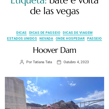
Etiqueta:
bate e volta
de las vegas
DICAS
DICAS DE PASSEIO
DICAS DE VIAGEM
ESTADOS UNIDOS
NEVADA
ONDE HOSPEDAR
PASSEIO
Hoover Dam
Por
Tatiana Tata
Outubro 4, 2023