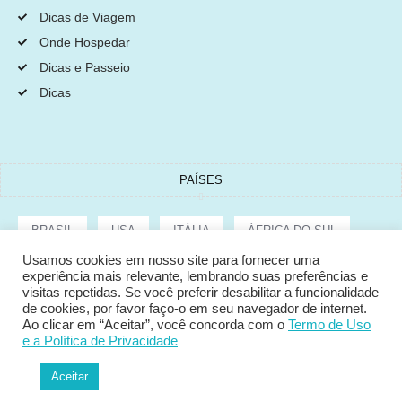
Dicas de Viagem
Onde Hospedar
Dicas e Passeio
Dicas
PAÍSES
BRASIL
USA
ITÁLIA
ÁFRICA DO SUL
Usamos cookies em nosso site para fornecer uma
experiência mais relevante, lembrando suas preferências e
ARGENTINA
GRÉCIA
CROÁCIA
TURQUIA
visitas repetidas. Se você preferir desabilitar a funcionalidade
de cookies, por favor faço-o em seu navegador de internet.
Ao clicar em “Aceitar”, você concorda com o
Termo de Uso
e a Política de Privacidade
Copyright © 2022 Tata Cepeda
Aceitar
POLÍTICA DE PRIVACIDADE
TERMOS E CONDIÇÕES