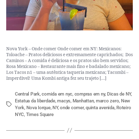
Nova York – Onde comer Onde comer em NY: Mexicanos:
Toloache – Pratos deliciosos e extremamente caprichados; Dos
Caminos – A comida é deliciosa e os pratos são bem servidos;
Rosa Mexicano – Restaurante mais fino e badalado mexicano;
Los Tacos n1 – uma autêntica taqueria mexicana; Tacombi –
Imperdivel! Uma Kombi antiga fez seu trajeto […]
Central Park
,
comida em nyc
,
compras em ny
,
Dicas de NY
,
Estatua da liberdade
,
macys
,
Manhattan
,
marco zero
,
New
York
,
Nova Iorque
,
NY
,
onde comer
,
quinta avenida
,
Roteiro
NYC
,
Times Square