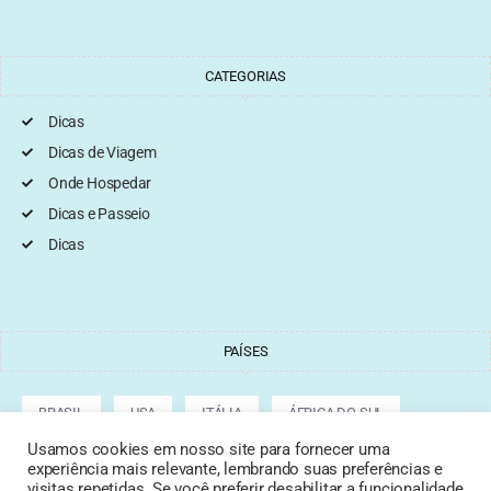
CATEGORIAS
Dicas
Dicas de Viagem
Onde Hospedar
Dicas e Passeio
Dicas
PAÍSES
BRASIL
USA
ITÁLIA
ÁFRICA DO SUL
Usamos cookies em nosso site para fornecer uma
experiência mais relevante, lembrando suas preferências e
ARGENTINA
GRÉCIA
CROÁCIA
TURQUIA
visitas repetidas. Se você preferir desabilitar a funcionalidade