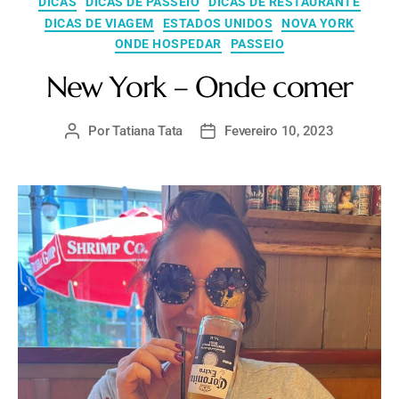
DICAS
DICAS DE PASSEIO
DICAS DE RESTAURANTE
DICAS DE VIAGEM
ESTADOS UNIDOS
NOVA YORK
ONDE HOSPEDAR
PASSEIO
New York – Onde comer
Por
Tatiana Tata
Fevereiro 10, 2023