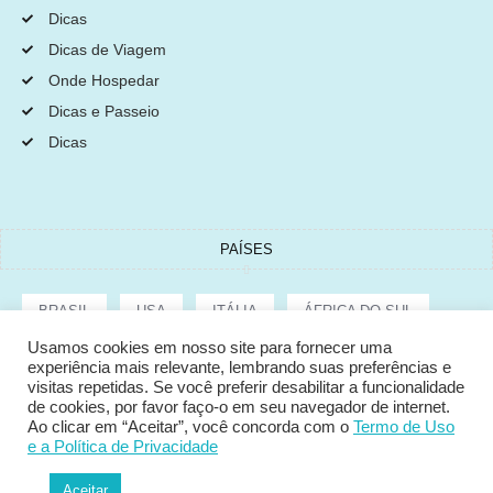
Dicas
Dicas de Viagem
Onde Hospedar
Dicas e Passeio
Dicas
PAÍSES
BRASIL
USA
ITÁLIA
ÁFRICA DO SUL
Usamos cookies em nosso site para fornecer uma
experiência mais relevante, lembrando suas preferências e
ARGENTINA
GRÉCIA
CROÁCIA
TURQUIA
visitas repetidas. Se você preferir desabilitar a funcionalidade
de cookies, por favor faço-o em seu navegador de internet.
Ao clicar em “Aceitar”, você concorda com o
Termo de Uso
e a Política de Privacidade
Copyright © 2022 Tata Cepeda
Aceitar