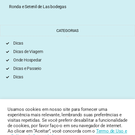
Ronda e Setenil de Las bodegas
CATEGORIAS
Dicas
Dicas de Viagem
Onde Hospedar
Dicas e Passeio
Dicas
PAÍSES
Usamos cookies em nosso site para fornecer uma
experiência mais relevante, lembrando suas preferências e
visitas repetidas. Se você preferir desabilitar a funcionalidade
BRASIL
USA
ITÁLIA
ÁFRICA DO SUL
de cookies, por favor faço-o em seu navegador de internet.
Ao clicar em “Aceitar”, você concorda com o
Termo de Uso
e