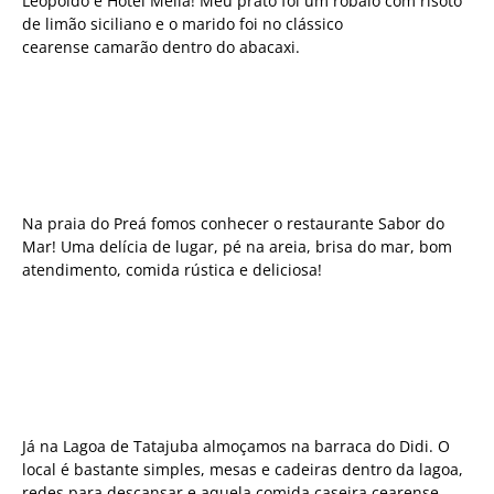
Leopoldo e Hotel Meliá! Meu prato foi um robalo com risoto
de limão siciliano e o marido foi no clássico
cearense camarão dentro do abacaxi.
Na praia do Preá fomos conhecer o restaurante Sabor do
Mar! Uma delícia de lugar, pé na areia, brisa do mar, bom
atendimento, comida rústica e deliciosa!
Já na Lagoa de Tatajuba almoçamos na barraca do Didi. O
local é bastante simples, mesas e cadeiras dentro da lagoa,
redes para descansar e aquela comida caseira cearense.