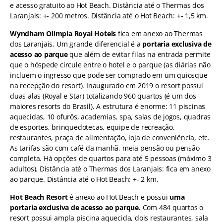
e acesso gratuito ao Hot Beach. Distância até o Thermas dos
Laranjais: +- 200 metros. Distância até o Hot Beach: +- 1,5 km.
Wyndham Olímpia Royal Hotels
fica em anexo ao Thermas
dos Laranjais. Um grande diferencial é a
portaria exclusiva de
acesso ao parque
que além de evitar filas na entrada permite
que o hóspede circule entre o hotel e o parque (as diárias não
incluem o ingresso que pode ser comprado em um quiosque
na recepção do resort). Inaugurado em 2019 o resort possui
duas alas (Royal e Star) totalizando 960 quartos (é um dos
maiores resorts do Brasil). A estrutura é enorme: 11 piscinas
aquecidas, 10 ofurôs, academias, spa, salas de jogos, quadras
de esportes, brinquedotecas, equipe de recreação,
restaurantes, praça de alimentação, loja de conveniência, etc.
As tarifas são com café da manhã, meia pensão ou pensão
completa. Há opções de quartos para até 5 pessoas (máximo 3
adultos). Distância até o Thermas dos Laranjais: fica em anexo
ao parque. Distância até o Hot Beach: +- 2 km.
Hot Beach Resort
é
anexo ao Hot Beach e possui
uma
portaria exclusiva de acesso ao parque.
Com 484 quartos o
resort possui ampla piscina aquecida, dois restaurantes, sala