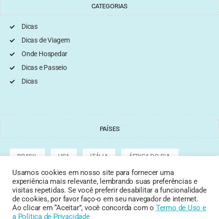
CATEGORIAS
Dicas
Dicas de Viagem
Onde Hospedar
Dicas e Passeio
Dicas
PAÍSES
BRASIL
USA
ITÁLIA
ÁFRICA DO SUL
Usamos cookies em nosso site para fornecer uma
experiência mais relevante, lembrando suas preferências e
ARGENTINA
GRÉCIA
CROÁCIA
TURQUIA
visitas repetidas. Se você preferir desabilitar a funcionalidade
de cookies, por favor faço-o em seu navegador de internet.
Ao clicar em “Aceitar”, você concorda com o
Termo de Uso
e
a Política de Privacidade